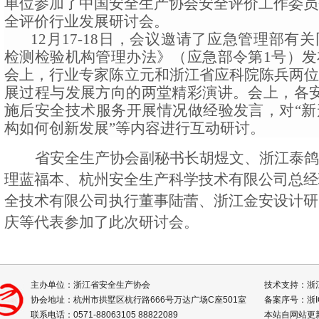
单位参加了中国安全生产协会安全评价工作委员
全评价行业发展研讨会。
12
月
17-18
日，会议邀请了应急管理部有关
检测检验机构管理办法》（应急部令第
1
号）发
会上，行业专家陈立元和浙江省应科院陈兵两
展过程与发展方向的两堂精彩演讲。会上，
各
施后安全技术服务开展情况做经验发言，对“
构如何创新发展”等内容进行互动研讨。
省安全生产协会副秘书长胡煜文、浙江泰鸽
理蓝福本、杭州安全生产科学技术有限公司总经
全技术有限公司执行董事陆蕾、浙江金安设计研
庆等代表参加了此次研讨会。
主办单位：浙江省安全生产协会
技术支持：浙
协会地址：杭州市拱墅区杭行路666号万达广场C座501室
备案序号：
浙I
联系电话：0571-88063105 88822089
本站自网站更